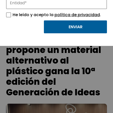
APTE y sus parques científicos y
tecnológicos.
He leído y acepto la
política de privacidad
.
Un proyecto que
propone un material
alternativo al
plástico gana la 10ª
edición del
Generación de Ideas