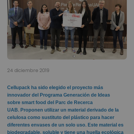
24 diciembre 2019
Cellupack ha sido elegido el proyecto más
innovador del Programa Generación de Ideas
sobre smart food del Parc de Recerca
UAB. Proponen utilizar un material derivado de la
celulosa como sustituto del plástico para hacer
diferentes envases de un solo uso. Este material es
biodegradable, soluble y tiene una huella ecológica