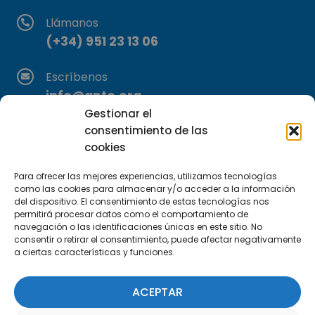
Llámanos
(+34) 951 23 13 06
Escríbenos
info@apte.org
Gestionar el
consentimiento de las
Encuéntranos
cookies
C/Marie Curie, 35
29590 Campanillas, Málaga
Para ofrecer las mejores experiencias, utilizamos tecnologías
como las cookies para almacenar y/o acceder a la información
del dispositivo. El consentimiento de estas tecnologías nos
permitirá procesar datos como el comportamiento de
navegación o las identificaciones únicas en este sitio. No
consentir o retirar el consentimiento, puede afectar negativamente
a ciertas características y funciones.
Suscríbete a nuestra Newsletter
ACEPTAR