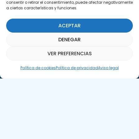
consentir o retirar el consentimiento, puede afectar negativamente
a ciertas características y funciones.
Suscríbete a nuestra Newsletter
ACEPTAR
DENEGAR
SUSCRÍBETE AQUÍ
VER PREFERENCIAS
Asistente Parquepedia
Política de cookies
Política de privacidad
Aviso legal
Aviso legal
Política de cookies
APTE © 2025 – Todos los derechos reservados