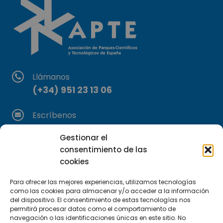
Llámanos
(+34) 951 23 13 06
Escríbenos
info@apte.org
Gestionar el
consentimiento de las
Encuéntranos
cookies
C/Marie Curie, 35
29590 Campanillas, Málaga
Para ofrecer las mejores experiencias, utilizamos tecnologías
como las cookies para almacenar y/o acceder a la información
del dispositivo. El consentimiento de estas tecnologías nos
permitirá procesar datos como el comportamiento de
navegación o las identificaciones únicas en este sitio. No