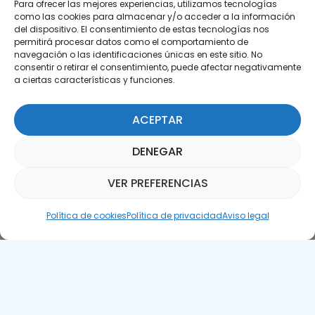
Para ofrecer las mejores experiencias, utilizamos tecnologías
como las cookies para almacenar y/o acceder a la información
del dispositivo. El consentimiento de estas tecnologías nos
permitirá procesar datos como el comportamiento de
navegación o las identificaciones únicas en este sitio. No
Suscríbete a nuestra Newsletter
consentir o retirar el consentimiento, puede afectar negativamente
a ciertas características y funciones.
SUSCRÍBETE AQUÍ
ACEPTAR
DENEGAR
VER PREFERENCIAS
Asistente Parquepedia
Política de cookies
Política de privacidad
Aviso legal
Aviso legal
Política de cookies
APTE © 2025 – Todos los derechos reservados