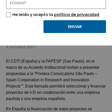
He leído y acepto la
política de privacidad
.
Proyectos I+D entre
España y Brasil
4 octubre 2017
El CDTI (España) y la FAPESP (Sao Paulo), en el
marco de su Acuerdo Institucional invitan a presentar
propuestas a la “Primera Convocatoria São Paulo –
Spain Cooperation in Research and Innovation
Projects"”. Esta llamada permitirá seleccionar y financiar
proyectos de I+D en colaboración entre una empresa
paulista y una empresa española.
En España la financiación de estos proyectos se