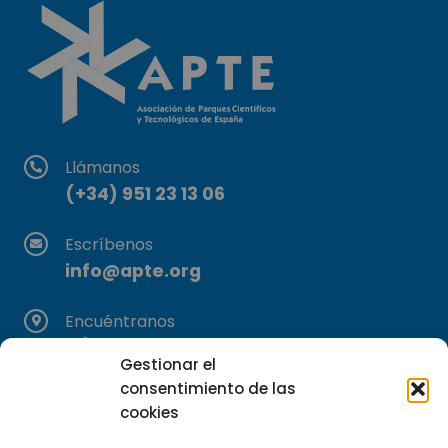
Llámanos
(+34) 951 23 13 06
Escríbenos
info@apte.org
Encuéntranos
C/Marie Curie, 35
Gestionar el
29590 Campanillas, Málaga
consentimiento de las
cookies