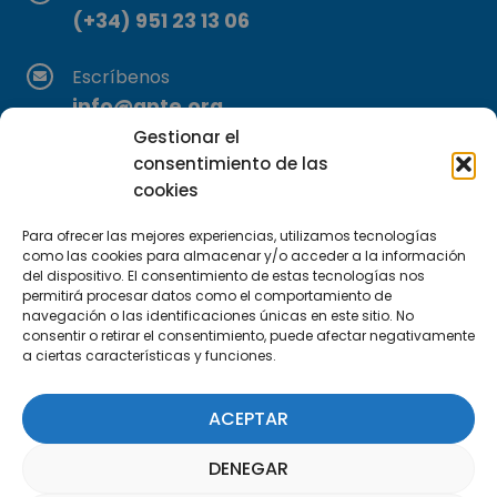
(+34) 951 23 13 06
Escríbenos
info@apte.org
Gestionar el
Encuéntranos
consentimiento de las
C/Marie Curie, 35
cookies
29590 Campanillas, Málaga
Para ofrecer las mejores experiencias, utilizamos tecnologías
como las cookies para almacenar y/o acceder a la información
del dispositivo. El consentimiento de estas tecnologías nos
permitirá procesar datos como el comportamiento de
navegación o las identificaciones únicas en este sitio. No
consentir o retirar el consentimiento, puede afectar negativamente
a ciertas características y funciones.
Suscríbete a nuestra Newsletter
ACEPTAR
SUSCRÍBETE AQUÍ
DENEGAR