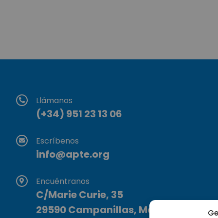
Llámanos
(+34) 951 23 13 06
Escríbenos
info@apte.org
Encuéntranos
C/Marie Curie, 35
29590 Campanillas, Málaga
Ge