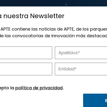
a nuestra Newsletter
 APTE contiene las noticias de APTE, de los parques
 de las convocatorias de innovación más destacad
de APTE y sus parques científicos y tec
epto la
política de privacidad
.