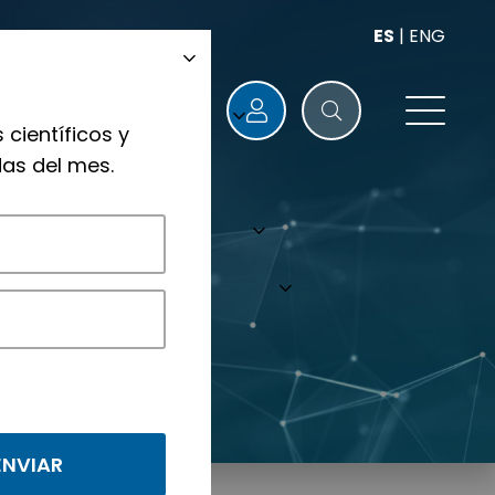
ES
|
ENG
 científicos y
as del mes.
nológicos.