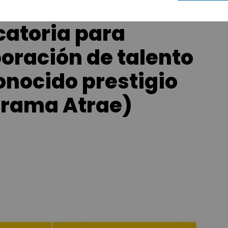
catoria para
poración de talento
onocido prestigio
grama Atrae)