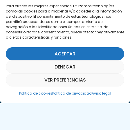
29590 Campanillas, Málaga
Para ofrecer las mejores experiencias, utilizamos tecnologías
como las cookies para almacenar y/o acceder a la información
del dispositivo. El consentimiento de estas tecnologías nos
permitirá procesar datos como el comportamiento de
navegación o las identificaciones únicas en este sitio. No
consentir o retirar el consentimiento, puede afectar negativamente
a ciertas características y funciones.
ACEPTAR
Suscríbete a nuestra Newsletter
DENEGAR
SUSCRÍBETE AQUÍ
VER PREFERENCIAS
Asistente Parquepedia
Política de cookies
Política de privacidad
Aviso legal
Aviso legal