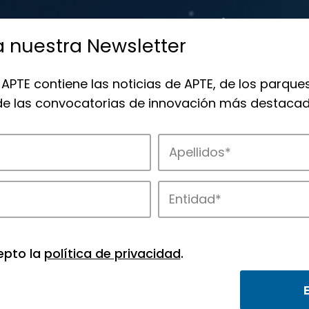
a nuestra Newsletter
 APTE contiene las noticias de APTE, de los parques
 de las convocatorias de innovación más destacad
de APTE y sus parques científicos y tec
epto la
política de privacidad
.