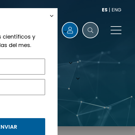
ES
|
ENG
 científicos y
as del mes.
nológicos.