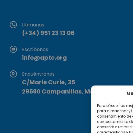
Llámanos
(+34) 951 23 13 06
Escríbenos
info@apte.org
Encuéntranos
C/Marie Curie, 35
29590 Campanillas, Málaga
Ge
Para ofrecer las me
para almacenar y/o 
consentimiento de 
comportamiento de n
consentir o retirar
características y f