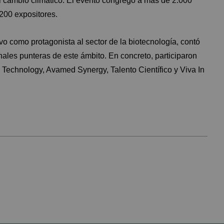
el cambio climático. El evento congregó a más de 2.000
200 expositores.
vo como protagonista al sector de la biotecnología, contó
ales punteras de este ámbito. En concreto, participaron
Technology, Avamed Synergy, Talento Científico y Viva In