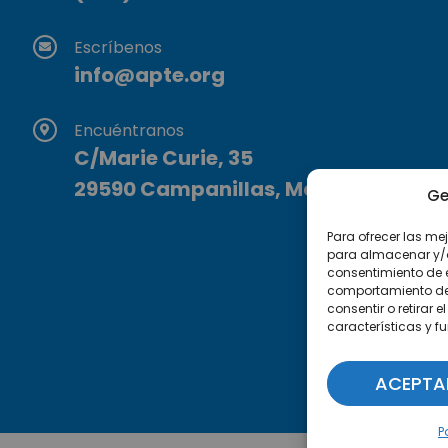
Escríbenos
info@apte.org
Encuéntranos
C/Marie Curie, 35
29590 Campanillas, Málaga
Ge
Para ofrecer las me
para almacenar y/o 
consentimiento de 
comportamiento de n
consentir o retirar
características y f
ACEPTA
P