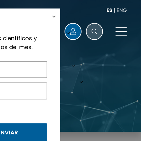
ES
|
ENG
 científicos y
as del mes.
nológicos.