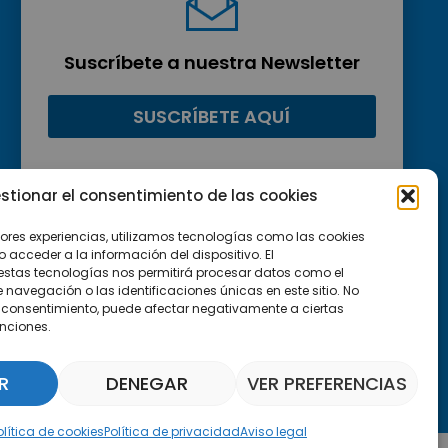
Suscríbete a nuestra Newsletter
SUSCRÍBETE AQUÍ
stionar el consentimiento de las cookies
jores experiencias, utilizamos tecnologías como las cookies
acceder a la información del dispositivo. El
estas tecnologías nos permitirá procesar datos como el
avegación o las identificaciones únicas en este sitio. No
 el consentimiento, puede afectar negativamente a ciertas
unciones.
R
DENEGAR
VER PREFERENCIAS
Asistente Parquepedia
olítica de cookies
Política de privacidad
Aviso legal