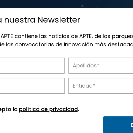
a nuestra Newsletter
 APTE contiene las noticias de APTE, de los parques
 de las convocatorias de innovación más destacad
de APTE y sus parques científicos y tec
epto la
política de privacidad
.