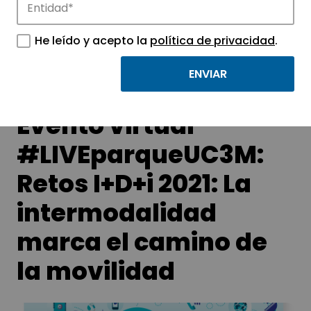
Conoce las noticias más destacadas de
APTE y sus parques científicos y
He leído y acepto la
política de privacidad
.
tecnológicos.
Evento virtual
#LIVEparqueUC3M:
Retos I+D+i 2021: La
intermodalidad
marca el camino de
la movilidad