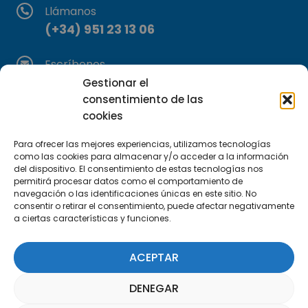
Llámanos
(+34) 951 23 13 06
Escríbenos
info@apte.org
Gestionar el
consentimiento de las
cookies
Encuéntranos
C/Marie Curie, 35
Para ofrecer las mejores experiencias, utilizamos tecnologías
29590 Campanillas, Málaga
como las cookies para almacenar y/o acceder a la información
del dispositivo. El consentimiento de estas tecnologías nos
permitirá procesar datos como el comportamiento de
navegación o las identificaciones únicas en este sitio. No
consentir o retirar el consentimiento, puede afectar negativamente
a ciertas características y funciones.
ACEPTAR
Suscríbete a nuestra Newsletter
DENEGAR
SUSCRÍBETE AQUÍ