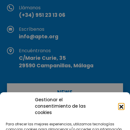
Llámanos
(+34) 951 23 13 06
Escríbenos
info@apte.org
Encuéntranos
C/Marie Curie, 35
29590 Campanillas, Málaga
Gestionar el
consentimiento de las
cookies
Suscríbete a nuestra Newsletter
Para ofrecer las mejores experiencias, utilizamos tecnologías
SUSCRÍBETE AQUÍ
como las cookies para almacenar y/o acceder a la información