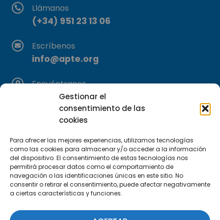
Llámanos
(+34) 951 23 13 06
Escríbenos
info@apte.org
Encuéntranos
C/Marie Curie, 35
Gestionar el
consentimiento de las
29590 Campanillas, Málaga
cookies
Para ofrecer las mejores experiencias, utilizamos tecnologías
como las cookies para almacenar y/o acceder a la información
del dispositivo. El consentimiento de estas tecnologías nos
permitirá procesar datos como el comportamiento de
navegación o las identificaciones únicas en este sitio. No
consentir o retirar el consentimiento, puede afectar negativamente
Suscríbete a nuestra Newsletter
a ciertas características y funciones.
SUSCRÍBETE AQUÍ