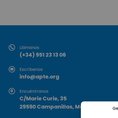
Llámanos
(+34) 951 23 13 06
Escríbenos
info@apte.org
Encuéntranos
C/Marie Curie, 35
29590 Campanillas, Málaga
Ge