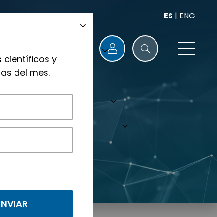
ES
|
ENG
 científicos y
as del mes.
nológicos.