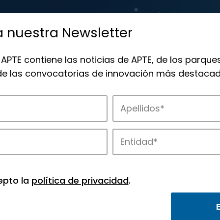
a nuestra Newsletter
 APTE contiene las noticias de APTE, de los parques
 de las convocatorias de innovación más destacad
de APTE y sus parques científicos y tec
epto la
política de privacidad
.