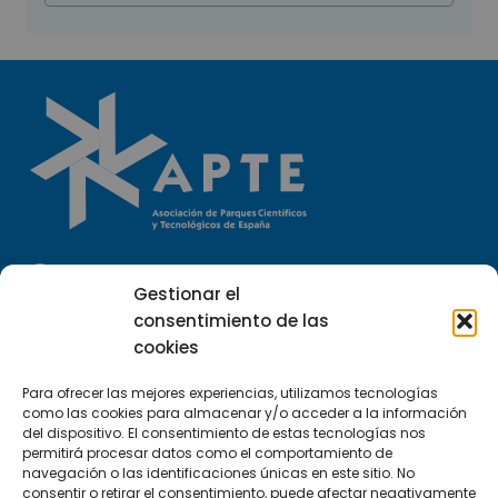
Llámanos
Gestionar el
(+34) 951 23 13 06
consentimiento de las
cookies
Escríbenos
info@apte.org
Para ofrecer las mejores experiencias, utilizamos tecnologías
como las cookies para almacenar y/o acceder a la información
del dispositivo. El consentimiento de estas tecnologías nos
Encuéntranos
permitirá procesar datos como el comportamiento de
navegación o las identificaciones únicas en este sitio. No
C/Marie Curie, 35
consentir o retirar el consentimiento, puede afectar negativamente