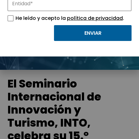
Noticias
He leído y acepto la
política de privacidad
.
Conoce las noticias más destacadas de
APTE y sus parques científicos y
tecnológicos.
El Seminario
Internacional de
Innovación y
Turismo, INTO,
celebra su 15.º