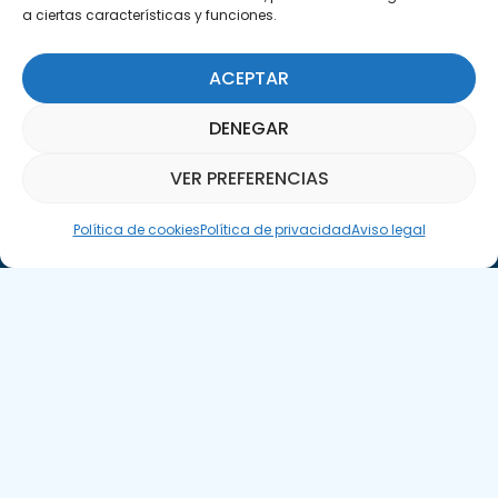
29590 Campanillas, Málaga
a ciertas características y funciones.
ACEPTAR
DENEGAR
VER PREFERENCIAS
Suscríbete a nuestra Newsletter
Asistente Parquepedia
Política de cookies
Política de privacidad
Aviso legal
SUSCRÍBETE AQUÍ
Aviso legal