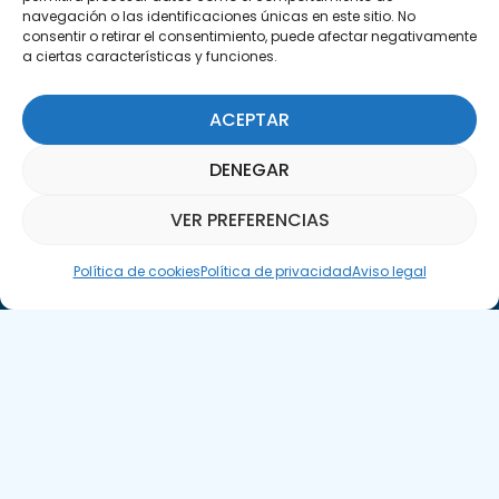
navegación o las identificaciones únicas en este sitio. No
consentir o retirar el consentimiento, puede afectar negativamente
a ciertas características y funciones.
ACEPTAR
Suscríbete a nuestra Newsletter
DENEGAR
SUSCRÍBETE AQUÍ
VER PREFERENCIAS
Asistente Parquepedia
Política de cookies
Política de privacidad
Aviso legal
Aviso legal
Política de cookies