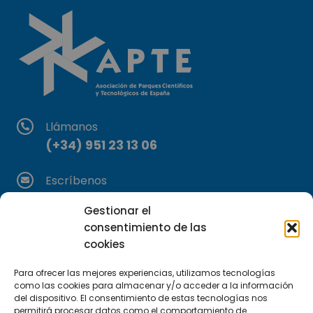
Llámanos
(+34) 951 23 13 06
Escríbenos
info@apte.org
Gestionar el
consentimiento de las
Encuéntranos
cookies
C/Marie Curie, 35
29590 Campanillas, Málaga
Para ofrecer las mejores experiencias, utilizamos tecnologías
como las cookies para almacenar y/o acceder a la información
del dispositivo. El consentimiento de estas tecnologías nos
permitirá procesar datos como el comportamiento de