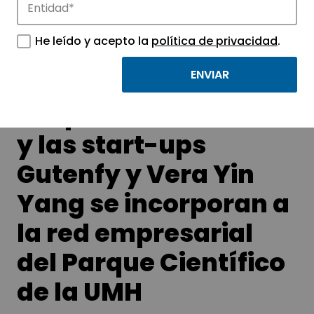
APTE y sus parques científicos y
tecnológicos.
He leído y acepto la
política de privacidad
.
La spin-off Biforecast
y las start-ups
Gutenfy y Vera Yin
Yang se incorporan a
la red empresarial
del Parque Científico
de la UMH