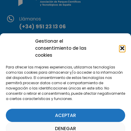
Llámanos
(+34) 951 23 13 06
Escríbenos
Gestionar el
consentimiento de las
info@apte.org
cookies
Encuéntranos
Para ofrecer las mejores experiencias, utilizamos tecnologías
C/Marie Curie, 35
como las cookies para almacenar y/o acceder a la información
del dispositivo. El consentimiento de estas tecnologías nos
29590 Campanillas, Málaga
permitirá procesar datos como el comportamiento de
navegación o las identificaciones únicas en este sitio. No
consentir o retirar el consentimiento, puede afectar negativamente
a ciertas características y funciones.
ACEPTAR
DENEGAR
Suscríbete a nuestra Newsletter