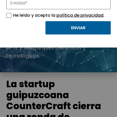
He leído y acepto la
política de privacidad
.
Noticias
Conoce las noticias más destacadas de
APTE y sus parques científicos y
tecnológicos.
La startup
guipuzcoana
CounterCraft cierra
una ronda de