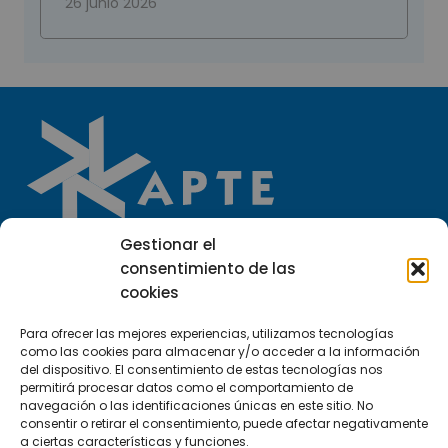
26 junio 2026
Gestionar el
consentimiento de las
Llámanos
cookies
(+34) 951 23 13 06
Para ofrecer las mejores experiencias, utilizamos tecnologías
como las cookies para almacenar y/o acceder a la información
Escríbenos
del dispositivo. El consentimiento de estas tecnologías nos
info@apte.org
permitirá procesar datos como el comportamiento de
navegación o las identificaciones únicas en este sitio. No
consentir o retirar el consentimiento, puede afectar negativamente
Encuéntranos
a ciertas características y funciones.