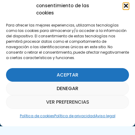
Encuéntranos
consentimiento de las
C/Marie Curie, 35
cookies
29590 Campanillas, Málaga
Para ofrecer las mejores experiencias, utilizamos tecnologías
como las cookies para almacenar y/o acceder a la información
del dispositivo. El consentimiento de estas tecnologías nos
permitirá procesar datos como el comportamiento de
navegación o las identificaciones únicas en este sitio. No
consentir o retirar el consentimiento, puede afectar negativamente
a ciertas características y funciones.
Suscríbete a nuestra Newsletter
ACEPTAR
SUSCRÍBETE AQUÍ
DENEGAR
VER PREFERENCIAS
Asistente Parquepedia
Política de cookies
Política de privacidad
Aviso legal