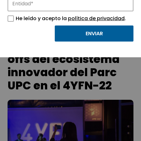
APTE y sus parques científicos y
tecnológicos.
He leído y acepto la
política de privacidad
.
Las startups y spin-
offs del ecosistema
innovador del Parc
UPC en el 4YFN-22