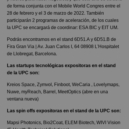
de forma conjunta con el Mobile World Congres entre el
28 de febrero y el 3 de marzo de 2022. También
participarán 2 programas de aceleración, de los cuales
la UPC se encargará de coordinar:
ESA BIC
y
EIT UM
.
Podrás encontrarnos en el stand 6D51.A y 6D51.B de
Fira Gran Via | Av. Juan Carlos I, 64 08908 L'Hospitalet
de Llobregat, Barcelona.
Las startups tecnológicas expositoras en el stand
de la UPC son:
Kreios Space
,
Zymvol
, Finboot
,
WeCaria
, Lovelymaps
,
Nuwe
,
myReach
, Barrel
,
MeetOptics
(abre en una
ventana nueva)
Las spin offs expositoras en el stand de la UPC son:
Mapsi Photonics
,
Bio2Coat
,
ELEM Biotech
,
WIVI Vision