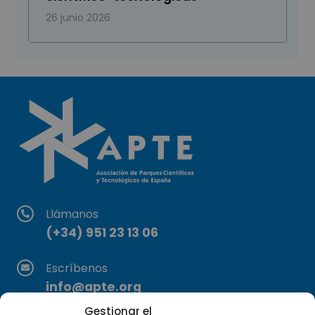
26 junio 2026
Llámanos
(+34) 951 23 13 06
Escríbenos
info@apte.org
Gestionar el