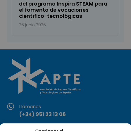
del programa Inspira STEAM para
el fomento de vocaciones
científico-tecnológicas
26 junio 2026
Llámanos
(+34) 951 23 13 06
Escríbenos