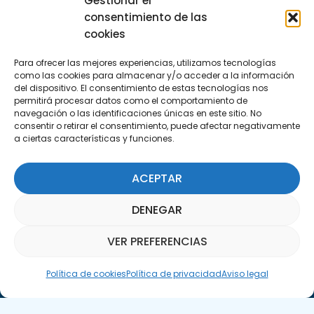
Gestionar el
info@apte.org
consentimiento de las
cookies
Encuéntranos
Para ofrecer las mejores experiencias, utilizamos tecnologías
C/Marie Curie, 35
como las cookies para almacenar y/o acceder a la información
29590 Campanillas, Málaga
del dispositivo. El consentimiento de estas tecnologías nos
permitirá procesar datos como el comportamiento de
navegación o las identificaciones únicas en este sitio. No
consentir o retirar el consentimiento, puede afectar negativamente
a ciertas características y funciones.
ACEPTAR
Suscríbete a nuestra Newsletter
DENEGAR
SUSCRÍBETE AQUÍ
VER PREFERENCIAS
Asistente Parquepedia
Política de cookies
Política de privacidad
Aviso legal