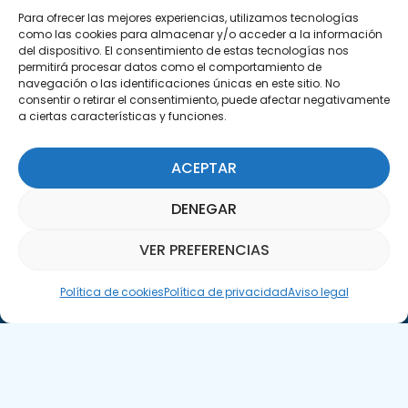
Para ofrecer las mejores experiencias, utilizamos tecnologías
Encuéntranos
como las cookies para almacenar y/o acceder a la información
C/Marie Curie, 35
del dispositivo. El consentimiento de estas tecnologías nos
29590 Campanillas, Málaga
permitirá procesar datos como el comportamiento de
navegación o las identificaciones únicas en este sitio. No
consentir o retirar el consentimiento, puede afectar negativamente
a ciertas características y funciones.
ACEPTAR
DENEGAR
Suscríbete a nuestra Newsletter
VER PREFERENCIAS
SUSCRÍBETE AQUÍ
Asistente Parquepedia
Política de cookies
Política de privacidad
Aviso legal