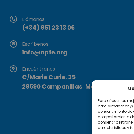
Llámanos
(+34) 951 23 13 06
Escríbenos
info@apte.org
Encuéntranos
C/Marie Curie, 35
29590 Campanillas, Málaga
Ge
Para ofrecer las me
para almacenar y/o 
consentimiento de 
comportamiento de n
consentir o retirar
características y f