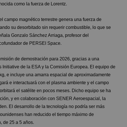
nocida como la fuerza de Lorentz.
n el campo magnético terrestre genera una fuerza de
litando su desorbitado sin requerir combustible, lo que se
señala Gonzalo Sánchez Arriaga, profesor del
 cofundador de PERSEI Space.
misión de demostración para 2026, gracias a una
ts Initiative de la ESA y la Comisión Europea. El equipo de
 kg, e incluye una amarra espacial de aproximadamente
egará e interactuará con el plasma ambiente y el campo
rbitará el satélite en pocos meses. Dicho equipo se ha
ción, y en colaboración con SENER Aeroespacial, la
n. El desarrollo de la tecnología no podría ser más
adounidenses han reducido el tiempo máximo de
n, de 25 a 5 años.