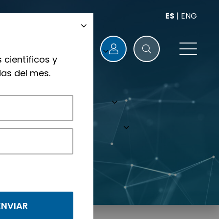
ES
|
ENG
 científicos y
as del mes.
nológicos.