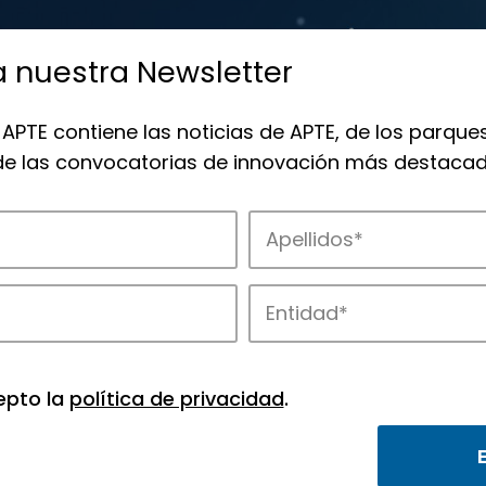
a nuestra Newsletter
 APTE contiene las noticias de APTE, de los parques
 de las convocatorias de innovación más destacad
de APTE y sus parques científicos y tec
epto la
política de privacidad
.