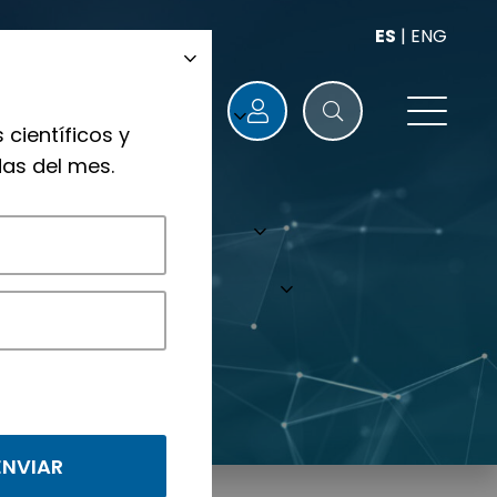
ES
|
ENG
 científicos y
as del mes.
nológicos.