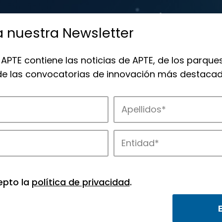
a nuestra Newsletter
 APTE contiene las noticias de APTE, de los parques
 de las convocatorias de innovación más destacad
de APTE y sus parques científicos y tec
epto la
política de privacidad
.