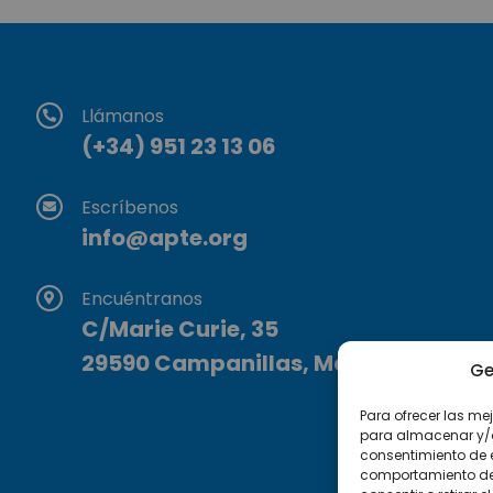
Llámanos
(+34) 951 23 13 06
Escríbenos
info@apte.org
Encuéntranos
C/Marie Curie, 35
29590 Campanillas, Málaga
Ge
Para ofrecer las me
para almacenar y/o 
consentimiento de 
comportamiento de n