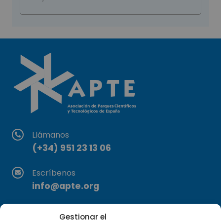
Llámanos
(+34) 951 23 13 06
Escríbenos
info@apte.org
Encuéntranos
Gestionar el