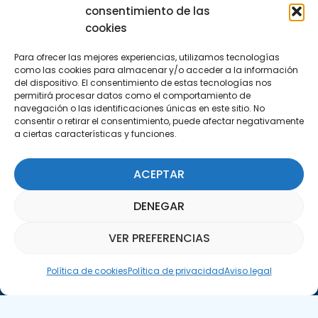
C/Marie Curie, 35
consentimiento de las
29590 Campanillas, Málaga
cookies
Para ofrecer las mejores experiencias, utilizamos tecnologías
como las cookies para almacenar y/o acceder a la información
del dispositivo. El consentimiento de estas tecnologías nos
permitirá procesar datos como el comportamiento de
navegación o las identificaciones únicas en este sitio. No
consentir o retirar el consentimiento, puede afectar negativamente
a ciertas características y funciones.
Suscríbete a nuestra Newsletter
ACEPTAR
SUSCRÍBETE AQUÍ
DENEGAR
VER PREFERENCIAS
Asistente Parquepedia
Política de cookies
Política de privacidad
Aviso legal