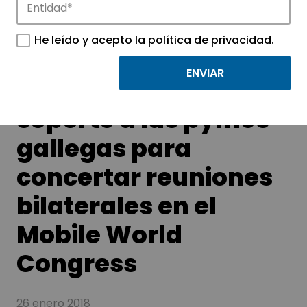
tecnológicos.
He leído y acepto la
política de privacidad
.
Tecnópole presta
soporte a las pymes
gallegas para
concertar reuniones
bilaterales en el
Mobile World
Congress
26 enero 2018