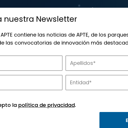
a nuestra Newsletter
 APTE contiene las noticias de APTE, de los parques
 de las convocatorias de innovación más destacad
de APTE y sus parques científicos y tec
epto la
política de privacidad
.