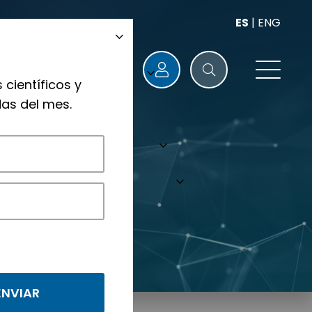
ES
|
ENG
 científicos y
as del mes.
nológicos.