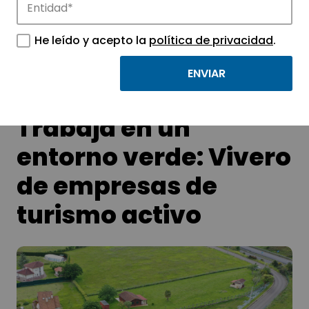
Conoce las noticias más destacadas de
APTE y sus parques científicos y
He leído y acepto la
política de privacidad
.
tecnológicos.
Trabaja en un
entorno verde: Vivero
de empresas de
turismo activo