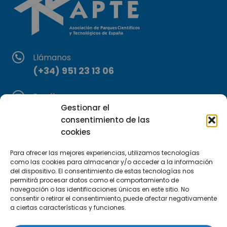
Llámanos
(+34) 951 23 13 06
Escríbenos
Gestionar el
info@apte.org
consentimiento de las
cookies
Encuéntranos
C/Marie Curie, 35
Para ofrecer las mejores experiencias, utilizamos tecnologías
29590 Campanillas, Málaga
como las cookies para almacenar y/o acceder a la información
del dispositivo. El consentimiento de estas tecnologías nos
permitirá procesar datos como el comportamiento de
navegación o las identificaciones únicas en este sitio. No
consentir o retirar el consentimiento, puede afectar negativamente
a ciertas características y funciones.