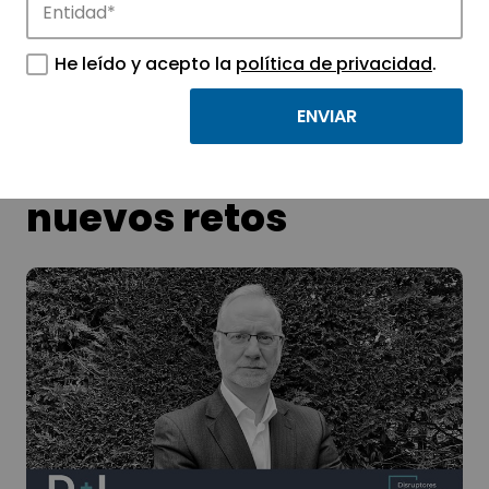
He leído y acepto la
política de privacidad
.
Transferir
conocimiento: la
respuesta a los
nuevos retos