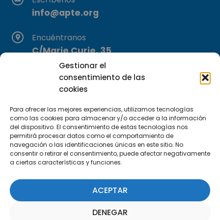
info@apte.org
Encuéntranos
C/Marie Curie, 35
29590 Campanillas, Málaga
Gestionar el
consentimiento de las
cookies
Para ofrecer las mejores experiencias, utilizamos tecnologías
como las cookies para almacenar y/o acceder a la información
del dispositivo. El consentimiento de estas tecnologías nos
permitirá procesar datos como el comportamiento de
navegación o las identificaciones únicas en este sitio. No
Suscríbete a nuestra Newsletter
consentir o retirar el consentimiento, puede afectar negativamente
a ciertas características y funciones.
SUSCRÍBETE AQUÍ
ACEPTAR
DENEGAR