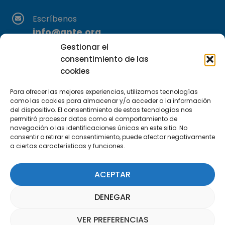
Escríbenos
info@apte.org
Gestionar el
Encuéntranos
consentimiento de las
C/Marie Curie, 35
cookies
29590 Campanillas, Málaga
Para ofrecer las mejores experiencias, utilizamos tecnologías
como las cookies para almacenar y/o acceder a la información
del dispositivo. El consentimiento de estas tecnologías nos
permitirá procesar datos como el comportamiento de
navegación o las identificaciones únicas en este sitio. No
consentir o retirar el consentimiento, puede afectar negativamente
a ciertas características y funciones.
Suscríbete a nuestra Newsletter
ACEPTAR
SUSCRÍBETE AQUÍ
DENEGAR
VER PREFERENCIAS