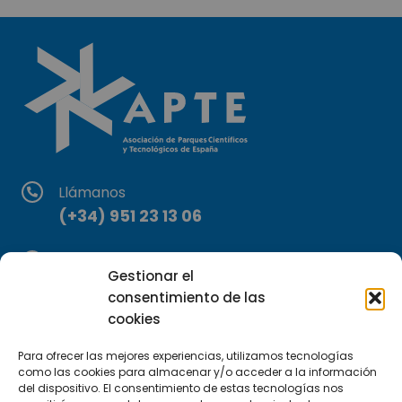
Llámanos
(+34) 951 23 13 06
Escríbenos
Gestionar el
info@apte.org
consentimiento de las
cookies
Encuéntranos
C/Marie Curie, 35
Para ofrecer las mejores experiencias, utilizamos tecnologías
como las cookies para almacenar y/o acceder a la información
29590 Campanillas, Málaga
del dispositivo. El consentimiento de estas tecnologías nos