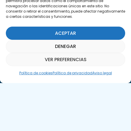
permitirá procesar datos como el comportamiento de
navegación o las identificaciones únicas en este sitio. No
consentir o retirar el consentimiento, puede afectar negativamente
a ciertas características y funciones.
ACEPTAR
Suscríbete a nuestra Newsletter
DENEGAR
SUSCRÍBETE AQUÍ
VER PREFERENCIAS
Asistente Parquepedia
Política de cookies
Política de privacidad
Aviso legal
Aviso legal
Política de cookies