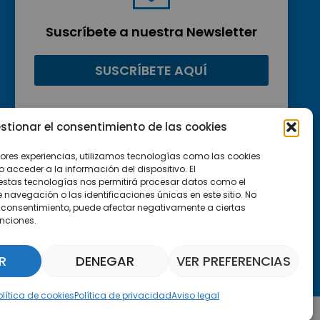
Suscríbete a nuestra Newsletter
SUSCRÍBETE AQUÍ
stionar el consentimiento de las cookies
jores experiencias, utilizamos tecnologías como las cookies
acceder a la información del dispositivo. El
estas tecnologías nos permitirá procesar datos como el
avegación o las identificaciones únicas en este sitio. No
 el consentimiento, puede afectar negativamente a ciertas
unciones.
R
DENEGAR
VER PREFERENCIAS
Asistente Parquepedia
olítica de cookies
Política de privacidad
Aviso legal
Aviso legal
Política de cookies