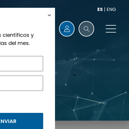
ES
|
ENG
 científicos y
as del mes.
nológicos.