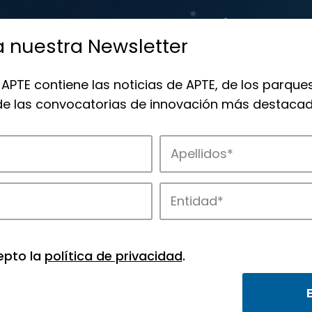
a nuestra Newsletter
 APTE contiene las noticias de APTE, de los parques
 de las convocatorias de innovación más destacad
de APTE y sus parques científicos y tec
epto la
política de privacidad
.