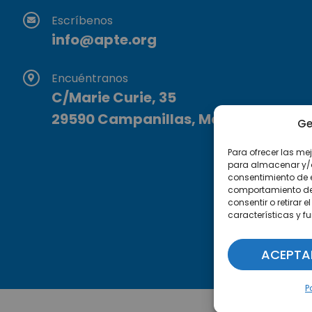
Escríbenos
info@apte.org
Encuéntranos
C/Marie Curie, 35
29590 Campanillas, Málaga
Ge
Para ofrecer las me
para almacenar y/o 
consentimiento de 
comportamiento de n
consentir o retirar
características y f
ACEPTA
P