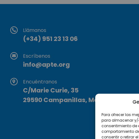
Llámanos
(+34) 951 23 13 06
Escríbenos
info@apte.org
Encuéntranos
C/Marie Curie, 35
29590 Campanillas, Málaga
Ge
Para ofrecer las me
para almacenar y/o 
consentimiento de 
comportamiento de n
consentir o retirar