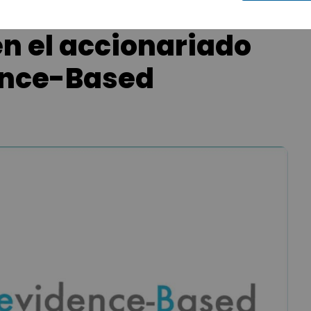
en el accionariado
dence-Based