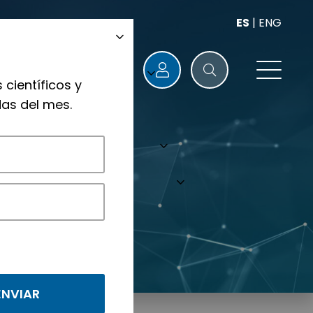
ES
|
ENG
 científicos y
as del mes.
nológicos.