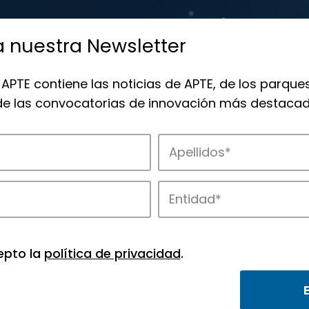
a nuestra Newsletter
 APTE contiene las noticias de APTE, de los parques
 de las convocatorias de innovación más destacad
de APTE y sus parques científicos y tec
epto la
política de privacidad
.