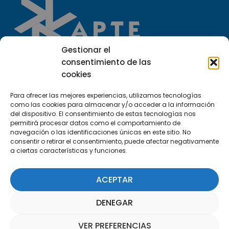
Gestionar el
consentimiento de las
cookies
Llámanos
(+34) 951 23 13 06
Para ofrecer las mejores experiencias, utilizamos tecnologías
como las cookies para almacenar y/o acceder a la información
del dispositivo. El consentimiento de estas tecnologías nos
Escríbenos
permitirá procesar datos como el comportamiento de
info@apte.org
navegación o las identificaciones únicas en este sitio. No
consentir o retirar el consentimiento, puede afectar negativamente
a ciertas características y funciones.
Encuéntranos
C/Marie Curie, 35
ACEPTAR
29590 Campanillas, Málaga
DENEGAR
VER PREFERENCIAS