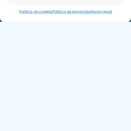
Asistente Parquepedia
Política de cookies
Política de privacidad
Aviso legal
Suscríbete a nuestra Newsletter
SUSCRÍBETE AQUÍ
Aviso legal
Política de cookies
APTE © 2025 – Todos los derechos reservados