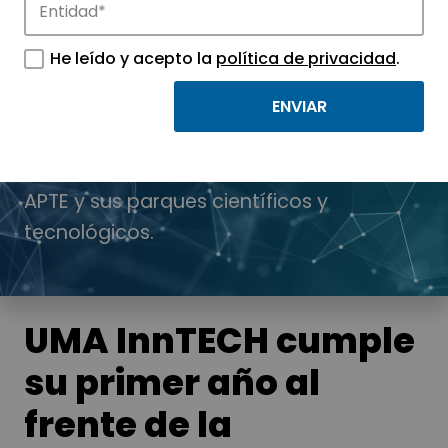
He leído y acepto la
política de privacidad
.
Noticias
Conoce las noticias más destacadas de
APTE y sus parques científicos y
tecnológicos.
UMA InnTECH cumple
su primer año al
frente de la