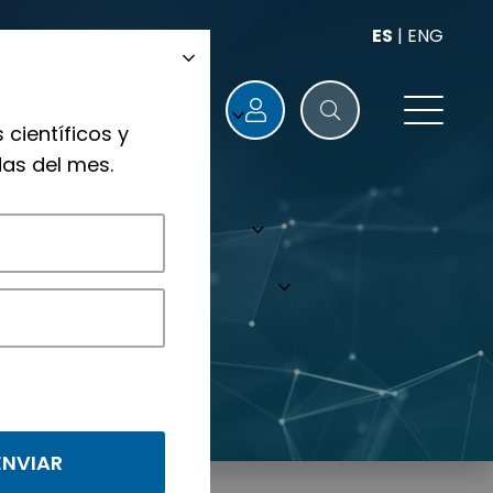
ES
|
ENG
 científicos y
as del mes.
nológicos.