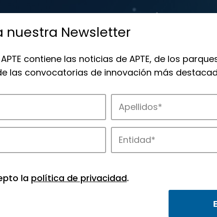
a nuestra Newsletter
 APTE contiene las noticias de APTE, de los parques
 de las convocatorias de innovación más destacad
de APTE y sus parques científicos y tec
epto la
política de privacidad
.