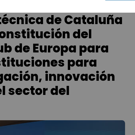
itécnica de Cataluña
onstitución del
ub de Europa para
stituciones para
igación, innovación
l sector del