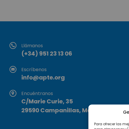
Llámanos
(+34) 951 23 13 06
Escríbenos
info@apte.org
Encuéntranos
C/Marie Curie, 35
29590 Campanillas, Málaga
Ge
Para ofrecer las me