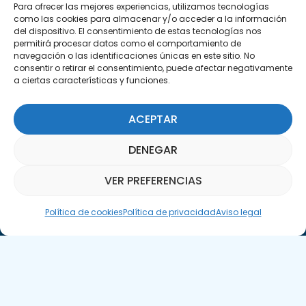
C/Marie Curie, 35
Para ofrecer las mejores experiencias, utilizamos tecnologías
como las cookies para almacenar y/o acceder a la información
29590 Campanillas, Málaga
del dispositivo. El consentimiento de estas tecnologías nos
permitirá procesar datos como el comportamiento de
navegación o las identificaciones únicas en este sitio. No
consentir o retirar el consentimiento, puede afectar negativamente
a ciertas características y funciones.
ACEPTAR
Suscríbete a nuestra Newsletter
DENEGAR
SUSCRÍBETE AQUÍ
VER PREFERENCIAS
Asistente Parquepedia
Política de cookies
Política de privacidad
Aviso legal