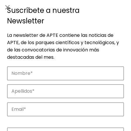
ES
|
ENG
Suscríbete a nuestra
Newsletter
La newsletter de APTE contiene las noticias de
APTE, de los parques científicos y tecnológicos, y
de las convocatorias de innovación más
destacadas del mes.
Agenda
Explora y descubre los eventos de APTE y
de sus parques científicos y
tecnológicos.