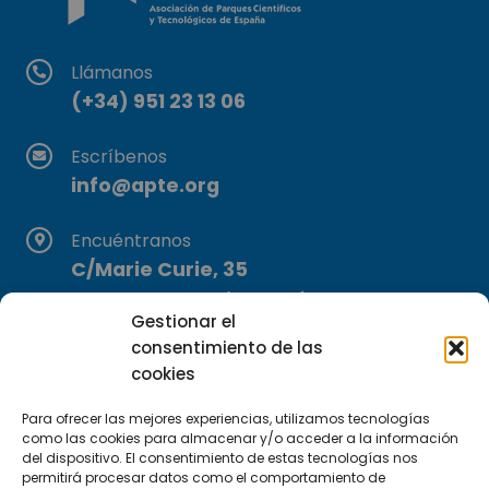
Llámanos
(+34) 951 23 13 06
Escríbenos
info@apte.org
Encuéntranos
C/Marie Curie, 35
29590 Campanillas, Málaga
Gestionar el
consentimiento de las
cookies
Para ofrecer las mejores experiencias, utilizamos tecnologías
como las cookies para almacenar y/o acceder a la información
del dispositivo. El consentimiento de estas tecnologías nos
permitirá procesar datos como el comportamiento de
Suscríbete a nuestra Newsletter