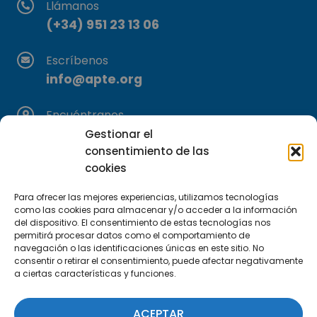
Llámanos
(+34) 951 23 13 06
Escríbenos
info@apte.org
Encuéntranos
C/Marie Curie, 35
Gestionar el
consentimiento de las
29590 Campanillas, Málaga
cookies
Para ofrecer las mejores experiencias, utilizamos tecnologías
como las cookies para almacenar y/o acceder a la información
del dispositivo. El consentimiento de estas tecnologías nos
permitirá procesar datos como el comportamiento de
navegación o las identificaciones únicas en este sitio. No
consentir o retirar el consentimiento, puede afectar negativamente
Suscríbete a nuestra Newsletter
a ciertas características y funciones.
SUSCRÍBETE AQUÍ
ACEPTAR