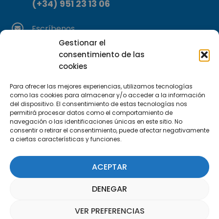
(+34) 951 23 13 06
Escríbenos
info@apte.org
Gestionar el
consentimiento de las
Encuéntranos
cookies
C/Marie Curie, 35
Para ofrecer las mejores experiencias, utilizamos tecnologías
29590 Campanillas, Málaga
como las cookies para almacenar y/o acceder a la información
del dispositivo. El consentimiento de estas tecnologías nos
permitirá procesar datos como el comportamiento de
navegación o las identificaciones únicas en este sitio. No
consentir o retirar el consentimiento, puede afectar negativamente
a ciertas características y funciones.
ACEPTAR
Suscríbete a nuestra Newsletter
DENEGAR
SUSCRÍBETE AQUÍ
VER PREFERENCIAS