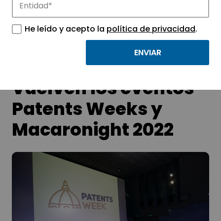
Conoce las noticias más destacadas de
APTE y sus parques científicos y
He leído y acepto la
política de privacidad
.
tecnológicos.
Vuelven los eventos
Patents Weeks y
Macaronight 2022