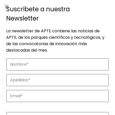
ES
|
ENG
Suscríbete a nuestra
Newsletter
La newsletter de APTE contiene las noticias de
APTE, de los parques científicos y tecnológicos, y
de las convocatorias de innovación más
destacadas del mes.
Agenda
Explora y descubre los eventos de APTE y
de sus parques científicos y
tecnológicos.