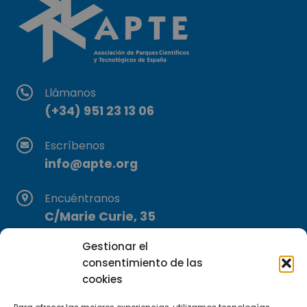
Llámanos
(+34) 951 23 13 06
Escríbenos
info@apte.org
Encuéntranos
C/Marie Curie, 35
29590 Campanillas, Málaga
Gestionar el
consentimiento de las
cookies