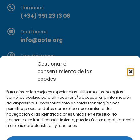
Llámanos
(+34) 951 23 13 06
Escríbenos
info@apte.org
Encuéntranos
C/Marie Curie, 35
Gestionar el
consentimiento de las
29590 Campanillas, Málaga
cookies
Para ofrecer las mejores experiencias, utilizamos tecnologías
como las cookies para almacenar y/o acceder a la información
del dispositivo. El consentimiento de estas tecnologías nos
permitirá procesar datos como el comportamiento de
navegación o las identificaciones únicas en este sitio. No
consentir o retirar el consentimiento, puede afectar negativamente
Suscríbete a nuestra Newsletter
a ciertas características y funciones.
SUSCRÍBETE AQUÍ