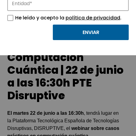
He leído y acepto la
política de privacidad
.
Webinar casos
prácticos en
Computación
Cuántica | 22 de junio
a las 16:30h PTE
Disruptive
El martes 22 de junio a las 16:30h
, tendrá lugar en
la
Plataforma Tecnológica Española de Tecnologías
Disruptivas, DISRUPTIVE
, el
webinar sobre casos
prácticos en computación cuántica.