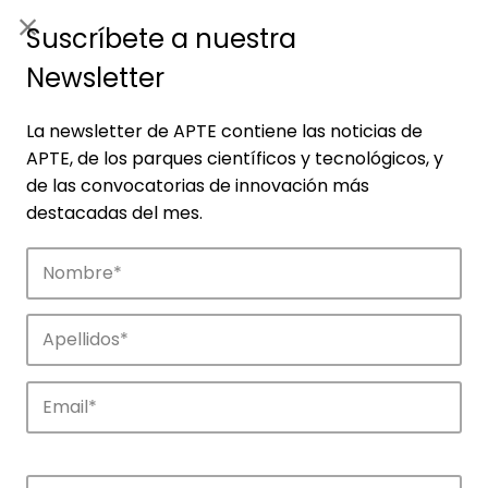
ES
|
ENG
Suscríbete a nuestra
Newsletter
La newsletter de APTE contiene las noticias de
APTE, de los parques científicos y tecnológicos, y
de las convocatorias de innovación más
destacadas del mes.
Agenda
Explora y descubre los eventos de APTE y
de sus parques científicos y
tecnológicos.