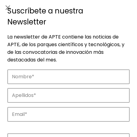
ES
|
ENG
Suscríbete a nuestra
Newsletter
La newsletter de APTE contiene las noticias de
APTE, de los parques científicos y tecnológicos, y
de las convocatorias de innovación más
destacadas del mes.
Agenda
Explora y descubre los eventos de APTE y
de sus parques científicos y
tecnológicos.