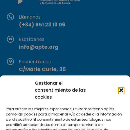
Llámanos
(+34) 951 23 13 06
Escríbenos
info@apte.org
Encuéntranos
C/Marie Curie, 35
29590 Campanillas, Málaga
Gestionar el
consentimiento de las
cookies
Para ofrecer las mejores experiencias, utilizamos tecnologías
como las cookies para almacenar y/o acceder a la información
del dispositivo. El consentimiento de estas tecnologías nos
permitirá procesar datos como el comportamiento de
Suscríbete a nuestra Newsletter
navegación o las identificaciones únicas en este sitio. No