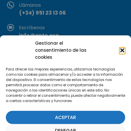
Llámanos
(+34) 951 23 13 06
Escríbenos
info@apte.org
Gestionar el
Encuéntranos
consentimiento de las
cookies
C/Marie Curie, 35
29590 Campanillas, Málaga
Para ofrecer las mejores experiencias, utilizamos tecnologías
como las cookies para almacenar y/o acceder a la información
del dispositivo. El consentimiento de estas tecnologías nos
permitirá procesar datos como el comportamiento de
navegación o las identificaciones únicas en este sitio. No
consentir o retirar el consentimiento, puede afectar negativamente
a ciertas características y funciones.
Suscríbete a nuestra Newsletter
ACEPTAR
SUSCRÍBETE AQUÍ
DENEGAR