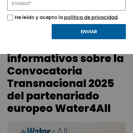
APTE y sus parques científicos y
tecnológicos.
He leído y acepto la
política de privacidad
.
Webinarios
informativos sobre la
Convocatoria
Transnacional 2025
del partenariado
europeo Water4All