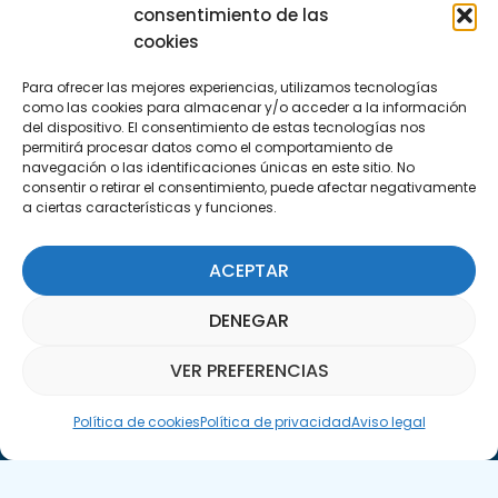
consentimiento de las
Encuéntranos
cookies
C/Marie Curie, 35
Para ofrecer las mejores experiencias, utilizamos tecnologías
29590 Campanillas, Málaga
como las cookies para almacenar y/o acceder a la información
del dispositivo. El consentimiento de estas tecnologías nos
permitirá procesar datos como el comportamiento de
navegación o las identificaciones únicas en este sitio. No
consentir o retirar el consentimiento, puede afectar negativamente
a ciertas características y funciones.
ACEPTAR
Suscríbete a nuestra Newsletter
DENEGAR
SUSCRÍBETE AQUÍ
VER PREFERENCIAS
Asistente Parquepedia
Política de cookies
Política de privacidad
Aviso legal