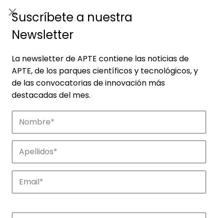
ES
|
ENG
Suscríbete a nuestra
Newsletter
La newsletter de APTE contiene las noticias de
APTE, de los parques científicos y tecnológicos, y
de las convocatorias de innovación más
destacadas del mes.
Empresas
Descubre las empresas que impulsan la
innovación en los parques de APTE.