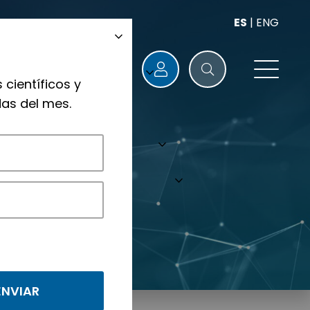
ES
|
ENG
 científicos y
as del mes.