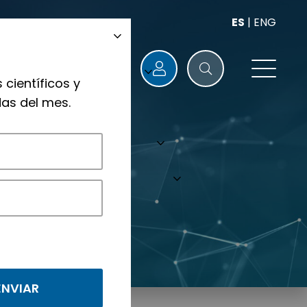
ES
|
ENG
 científicos y
as del mes.