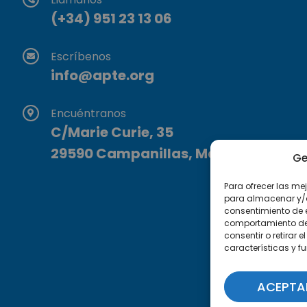
(+34) 951 23 13 06
Escríbenos
info@apte.org
Encuéntranos
C/Marie Curie, 35
29590 Campanillas, Málaga
Ge
Para ofrecer las me
para almacenar y/o 
consentimiento de 
comportamiento de n
consentir o retirar
características y f
ACEPTA