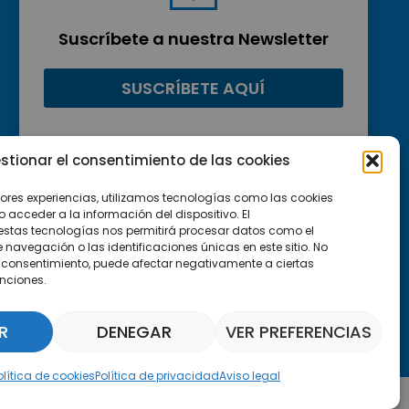
Suscríbete a nuestra Newsletter
SUSCRÍBETE AQUÍ
stionar el consentimiento de las cookies
jores experiencias, utilizamos tecnologías como las cookies
acceder a la información del dispositivo. El
estas tecnologías nos permitirá procesar datos como el
avegación o las identificaciones únicas en este sitio. No
 el consentimiento, puede afectar negativamente a ciertas
unciones.
R
DENEGAR
VER PREFERENCIAS
Asistente Parquepedia
olítica de cookies
Política de privacidad
Aviso legal
Aviso legal
Política de cookies