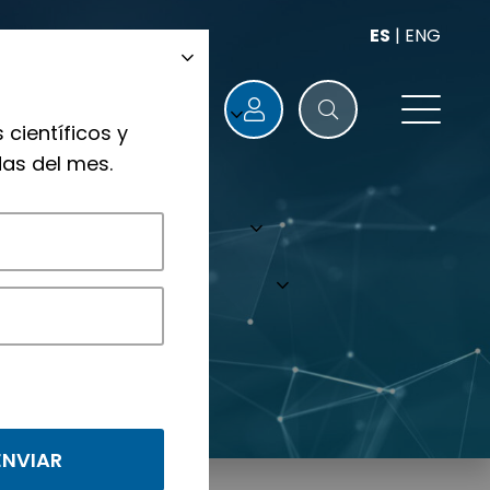
ES
|
ENG
 científicos y
as del mes.