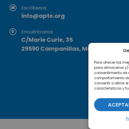
Escríbenos
info@apte.org
Encuéntranos
C/Marie Curie, 35
29590 Campanillas, Málaga
Ge
Para ofrecer las me
para almacenar y/o 
consentimiento de 
comportamiento de n
consentir o retirar
características y f
ACEPTA
P