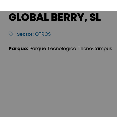
GLOBAL BERRY, SL
Sector:
OTROS
Parque:
Parque Tecnológico TecnoCampus