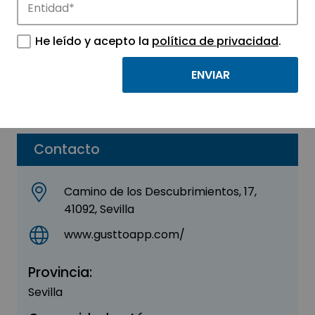
Gustto (El Cubo)
He leído y acepto la
política de privacidad
.
Sector:
INFORMACIÓN, INFORMÁTICA Y
TELECOMUNICACIONES
Parque:
Sevilla TechPark
Contacto
Camino de los Descubrimientos, 17,
41092, Sevilla
www.gusttoapp.com/
Provincia:
Sevilla