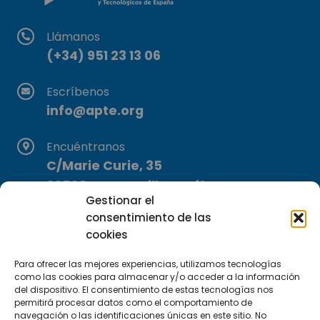
Llámanos
(+34) 951 23 13 06
Escríbenos
info@apte.org
Encuéntranos
C/Marie Curie, 35
29590 Campanillas, Málaga
Gestionar el
consentimiento de las
cookies
Para ofrecer las mejores experiencias, utilizamos tecnologías
como las cookies para almacenar y/o acceder a la información
del dispositivo. El consentimiento de estas tecnologías nos
Suscríbete a nuestra Newsletter
permitirá procesar datos como el comportamiento de
navegación o las identificaciones únicas en este sitio. No