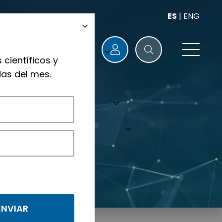
ES
|
ENG
 científicos y
as del mes.