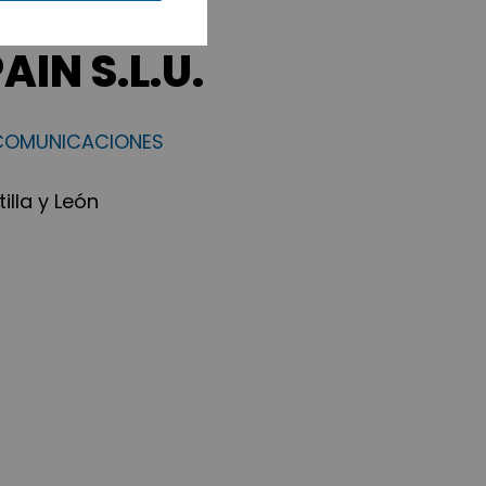
AIN S.L.U.
ECOMUNICACIONES
lla y León