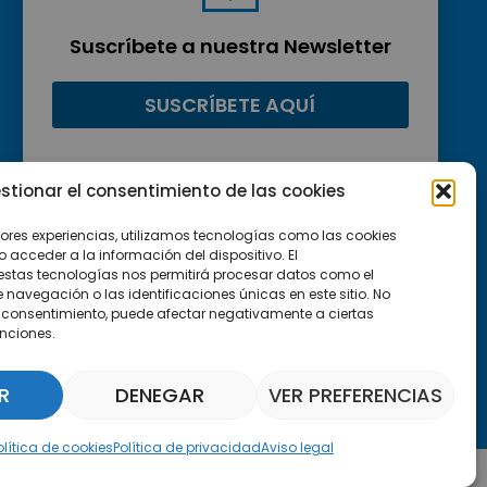
Suscríbete a nuestra Newsletter
SUSCRÍBETE AQUÍ
stionar el consentimiento de las cookies
jores experiencias, utilizamos tecnologías como las cookies
acceder a la información del dispositivo. El
estas tecnologías nos permitirá procesar datos como el
avegación o las identificaciones únicas en este sitio. No
 el consentimiento, puede afectar negativamente a ciertas
unciones.
R
DENEGAR
VER PREFERENCIAS
Asistente Parquepedia
olítica de cookies
Política de privacidad
Aviso legal
Aviso legal
Política de cookies