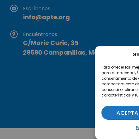
Escríbenos
info@apte.org
Encuéntranos
C/Marie Curie, 35
29590 Campanillas, Málaga
Ge
Para ofrecer las me
para almacenar y/o 
consentimiento de 
comportamiento de n
consentir o retirar
características y f
ACEPTA
P