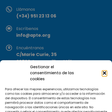
Llámanos
(+34) 951 23 13 06
Escríbenos
info@apte.org
Encuéntranos
C/Marie Curie, 35
29590 Campanillas, Málaga
Gestionar el
consentimiento de las
cookies
Para ofrecer las mejores experiencias, utilizamos tecnologías
como las cookies para almacenar y/o acceder a la información
del dispositivo. El consentimiento de estas tecnologías nos
Suscríbete a nuestra Newsletter
permitirá procesar datos como el comportamiento de
navegación o las identificaciones únicas en este sitio. No
consentir o retirar el consentimiento, puede afectar negativamente