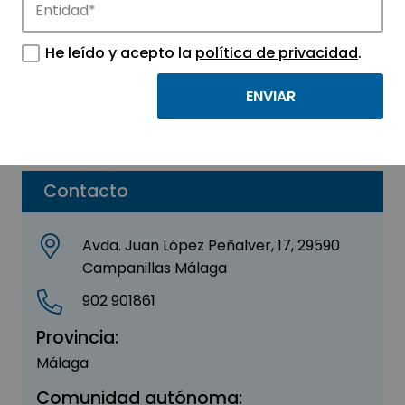
IB Wifi
He leído y acepto la
política de privacidad
.
Sector:
INFORMACIÓN, INFORMÁTICA Y
TELECOMUNICACIONES
Parque:
Málaga TechPark
Contacto
Avda. Juan López Peñalver, 17, 29590
Campanillas Málaga
902 901861
Provincia:
Málaga
Comunidad autónoma: