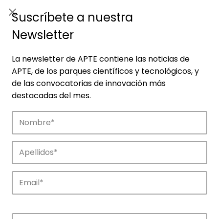
ES
|
ENG
Suscríbete a nuestra
Newsletter
La newsletter de APTE contiene las noticias de
APTE, de los parques científicos y tecnológicos, y
de las convocatorias de innovación más
destacadas del mes.
Empresas
Descubre las empresas que impulsan la
innovación en los parques de APTE.