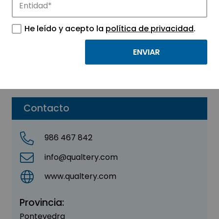
QUALTERY SL
He leído y acepto la
política de privacidad
.
Sector:
INDUSTRIAL
Subsector:
Maquinaria
Parque:
Parque Tecnológico de Vigo
Contacto
986 467 842
info@qualtery.com
www.qualtery.com
Provincia:
Pontevedra