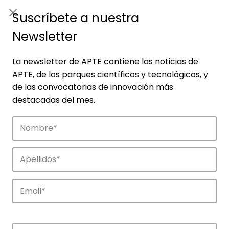
ES
|
ENG
Suscríbete a nuestra
Newsletter
La newsletter de APTE contiene las noticias de
APTE, de los parques científicos y tecnológicos, y
de las convocatorias de innovación más
destacadas del mes.
Empresas
Descubre las empresas que impulsan la
innovación en los parques de APTE.