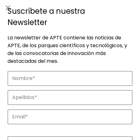
ES
|
ENG
Suscríbete a nuestra
Newsletter
La newsletter de APTE contiene las noticias de
APTE, de los parques científicos y tecnológicos, y
de las convocatorias de innovación más
destacadas del mes.
Empresas
Descubre las empresas que impulsan la
innovación en los parques de APTE.